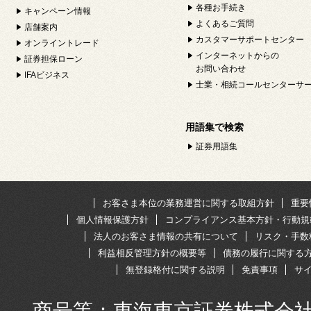
各種お手続き
キャンペーン情報
よくあるご質問
店舗案内
カスタマーサポートセンター
オンライントレード
インターネットからの
証券担保ローン
お問い合わせ
IFAビジネス
士業・相続コールセンターサ
用語集で検索
証券用語集
お客さま本位の業務運営に関する取組方針
重要
個人情報保護方針
コンプライアンス基本方針・行動規
法人のお客さま情報の共有について
リスク・手数
利益相反管理方針の概要等
債務の履行に関する
無登録格付に関する説明
免責事項
サ
商号等：東海東京証券株式会社