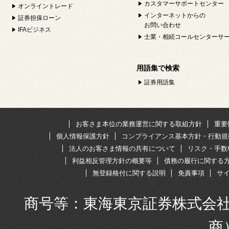
カスタマーサポートセンター
オンライントレード
インターネットからの
証券担保ローン
お問い合わせ
IFAビジネス
士業・相続コールセンターサ
用語集で検索
証券用語集
お客さま本位の業務運営に関する取組方針
重要
個人情報保護方針
コンプライアンス基本方針・行動規
法人のお客さま情報の共有について
リスク・手数
利益相反管理方針の概要等
債務の履行に関する
無登録格付に関する説明
免責事項
サ
商号等：東海東京証券株式会社
商